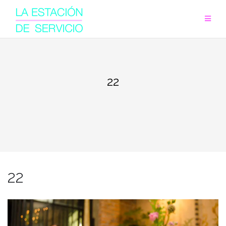
Saltar
al
contenido
22
22