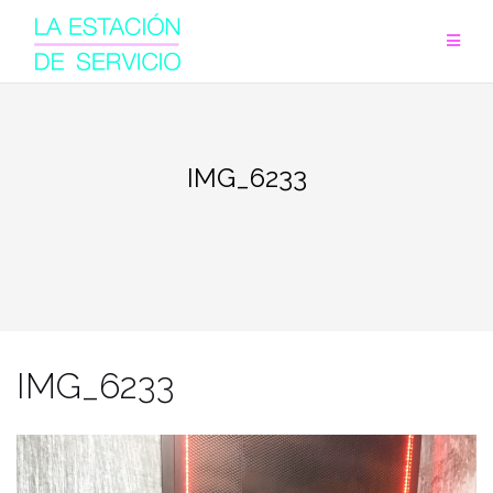
Saltar
al
contenido
IMG_6233
IMG_6233