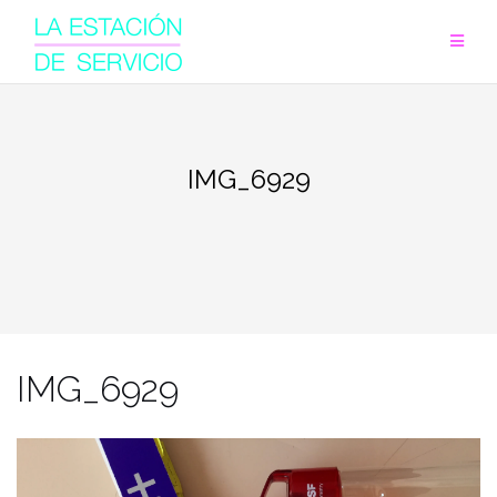
Saltar
al
contenido
IMG_6929
IMG_6929