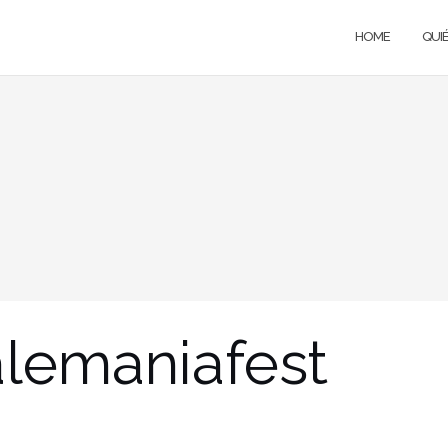
HOME
QUI
lemaniafest