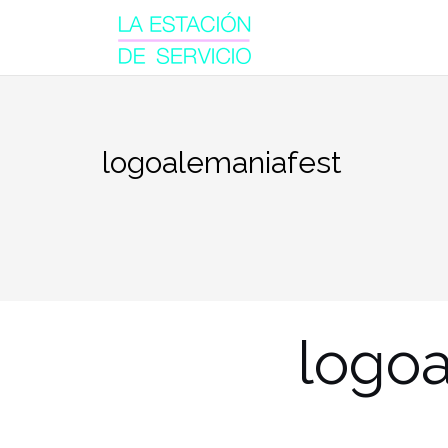
Saltar
al
contenido
logoalemaniafest
logoa