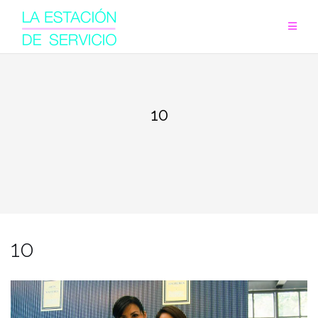
Saltar
al
contenido
10
10