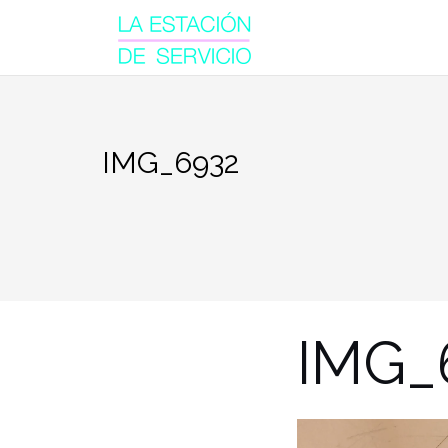
Saltar
al
contenido
IMG_6932
IMG_