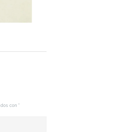
cados con
*