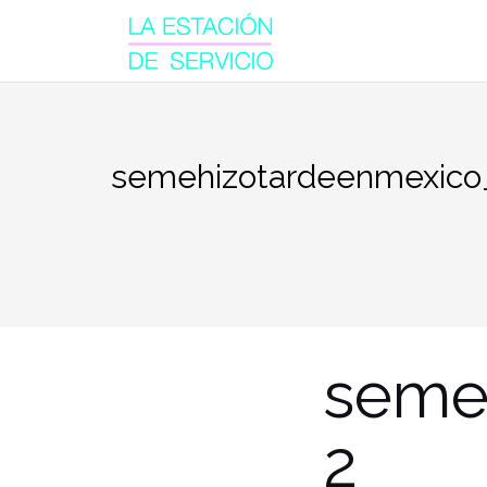
Saltar
al
contenido
semehizotardeenmexico
seme
2